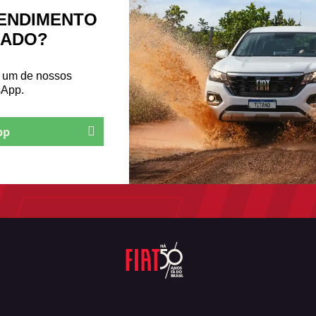
ENDIMENTO
ZADO?
m um de nossos
sApp.
pp