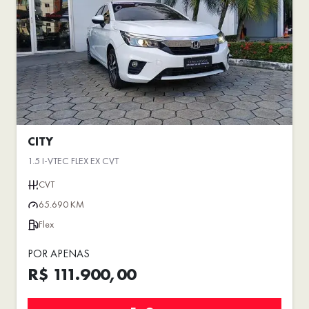
CITY
1.5 I-VTEC FLEX EX CVT
CVT
65.690 KM
Flex
POR APENAS
R$ 111.900,00