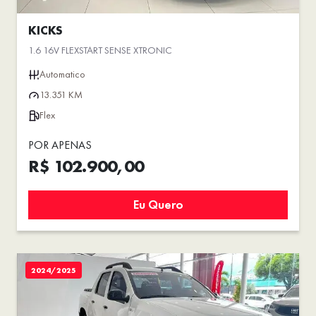
KICKS
1.6 16V FLEXSTART SENSE XTRONIC
Automatico
13.351 KM
Flex
POR APENAS
R$ 102.900,00
Eu Quero
2024/2025