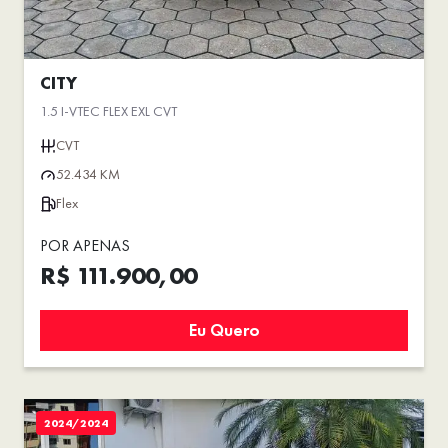
CITY
1.5 I-VTEC FLEX EXL CVT
CVT
52.434 KM
Flex
POR APENAS
R$ 111.900,00
Eu Quero
2024/2024